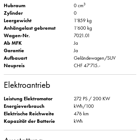
3
Hubraum
0 cm
Zylinder
0
Leergewicht
1'859 kg
Anhängelast gebremst
1'600 kg
Wagen-Nr.
7021.01
Ab MFK
Ja
Garantie
Ja
Aufbauart
Geländewagen/SUV
Neupreis
CHF 47'715.-
Elektroantrieb
Leistung Elektromotor
272 PS / 200 KW
Energieverbrauch
kWh/100
Elektrische Reichweite
476 km
Kapazität der Batterie
kWh