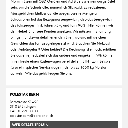
Norm müssen mit OBD Geräten und Ad-Blue Systemen ausgerüstet
sein, um die Schadstoffe, namentlich Stickoxid, zu reduzieren.
Massgeblichen Einfluss auf die ausgestossene Menge an
Schadstoffen hat das Bezugsmassengewicht, also das Leergewicht
des Fahrzeuges (Inkl. Fahrer 75kg und Tank 90%). Hier können wir
den Hebel für unsere Kunden ansetzen. Wir müssen in Erfahrung
bringen, und zwar detaillierter als früher, wo und mit welchen
Gewichten das Fahrzeug eingesetzt wird. Brauchen Sie Nutzlast
oder Anhängelast? Oder beides? Die Rechnung ist einfach: erhöhen
Sie das eine, reduziert sich das andere und umgekehrt. Wir können
Ihnen heute einen Kastenwagen bereitstellen, L1H1 zum Beispiel
(also ein typischer Servicewagen), der bis zu 1650 kg Nutzlast
aufweist. Wie das geht? Fragen Sie uns.
POLESTAR BERN
Bernstrasse 91–93
3110 Münsingen
+41 31 721 33 33
polestar.bern
carplanet
ch
WERKSTATT-TERMIN