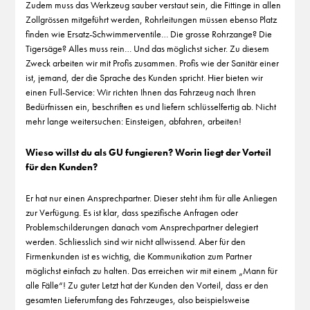
Zudem muss das Werkzeug sauber verstaut sein, die Fittinge in allen
Zollgrössen mitgeführt werden, Rohrleitungen müssen ebenso Platz
finden wie Ersatz-Schwimmerventile… Die grosse Rohrzange? Die
Tigersäge? Alles muss rein… Und das möglichst sicher. Zu diesem
Zweck arbeiten wir mit Profis zusammen. Profis wie der Sanitär einer
ist, jemand, der die Sprache des Kunden spricht. Hier bieten wir
einen Full-Service: Wir richten Ihnen das Fahrzeug nach Ihren
Bedürfnissen ein, beschriften es und liefern schlüsselfertig ab. Nicht
mehr lange weitersuchen: Einsteigen, abfahren, arbeiten!
Wieso willst du als GU fungieren? Worin liegt der Vorteil
für den Kunden?
Er hat nur einen Ansprechpartner. Dieser steht ihm für alle Anliegen
zur Verfügung. Es ist klar, dass spezifische Anfragen oder
Problemschilderungen danach vom Ansprechpartner delegiert
werden. Schliesslich sind wir nicht allwissend. Aber für den
Firmenkunden ist es wichtig, die Kommunikation zum Partner
möglichst einfach zu halten. Das erreichen wir mit einem „Mann für
alle Fälle“! Zu guter Letzt hat der Kunden den Vorteil, dass er den
gesamten Lieferumfang des Fahrzeuges, also beispielsweise