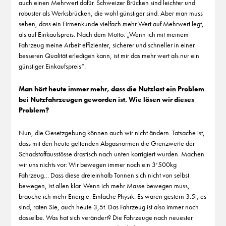
auch einen Mehrwert dafür. Schweizer Brücken sind leichter und
robuster als Werksbrücken, die wohl günstiger sind. Aber man muss
sehen, dass ein Firmenkunde vielfach mehr Wert auf Mehrwert legt,
als auf Einkaufspreis. Nach dem Motto: „Wenn ich mit meinem
Fahrzeug meine Arbeit effizienter, sicherer und schneller in einer
besseren Qualität erledigen kann, ist mir das mehr wert als nur ein
günstiger Einkaufspreis“.
Man hört heute immer mehr, dass die Nutzlast ein Problem
bei Nutzfahrzeugen geworden ist. Wie lösen wir dieses
Problem?
Nun, die Gesetzgebung können auch wir nicht ändern. Tatsache ist,
dass mit den heute geltenden Abgasnormen die Grenzwerte der
Schadstoffausstösse drastisch nach unten korrigiert wurden. Machen
wir uns nichts vor: Wir bewegen immer noch ein 3‘500kg
Fahrzeug… Dass diese dreieinhalb Tonnen sich nicht von selbst
bewegen, ist allen klar. Wenn ich mehr Masse bewegen muss,
brauche ich mehr Energie. Einfache Physik. Es waren gestern 3.5t, es
sind, raten Sie, auch heute 3,5t. Das Fahrzeug ist also immer noch
dasselbe. Was hat sich verändert? Die Fahrzeuge nach neuester