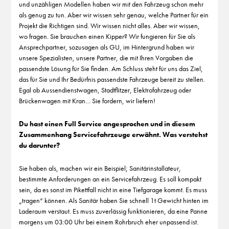
und unzähligen Modellen haben wir mit den Fahrzeug schon mehr
als genug zu tun. Aber wir wissen sehr genau, welche Partner für ein
Projekt die Richtigen sind. Wir wissen nicht alles. Aber wir wissen,
wo fragen. Sie brauchen einen Kipper? Wir fungieren für Sie als
Ansprechpartner, sozusagen als GU, im Hintergrund haben wir
unsere Spezialisten, unsere Partner, die mit Ihren Vorgaben die
passendste Lösung für Sie finden. Am Schluss steht für uns das Ziel,
das für Sie und Ihr Bedürfnis passendste Fahrzeuge bereit zu stellen.
Egal ob Aussendienstwagen, Stadtflitzer, Elektrofahrzeug oder
Brückenwagen mit Kran… Sie fordern, wir liefern!
Du hast einen Full Service angesprochen und in diesem
Zusammenhang Servicefahrzeuge erwähnt. Was verstehst
du darunter?
Sie haben als, machen wir ein Beispiel; Sanitärinstallateur,
bestimmte Anforderungen an ein Servicefahrzeug. Es soll kompakt
sein, da es sonst im Pikettfall nicht in eine Tiefgarage kommt. Es muss
„tragen“ können. Als Sanitär haben Sie schnell 1t Gewicht hinten im
Laderaum verstaut. Es muss zuverlässig funktionieren, da eine Panne
morgens um 03:00 Uhr bei einem Rohrbruch eher unpassend ist.