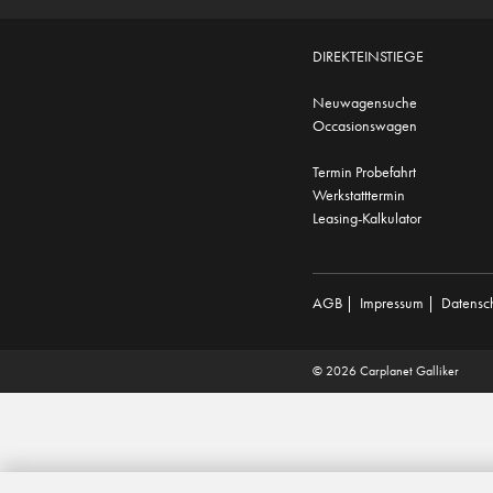
DIREKTEINSTIEGE
Neuwagensuche
Occasionswagen
Termin Probefahrt
Werkstatttermin
Leasing-Kalkulator
AGB
|
Impressum
|
Datensc
© 2026 Carplanet Galliker