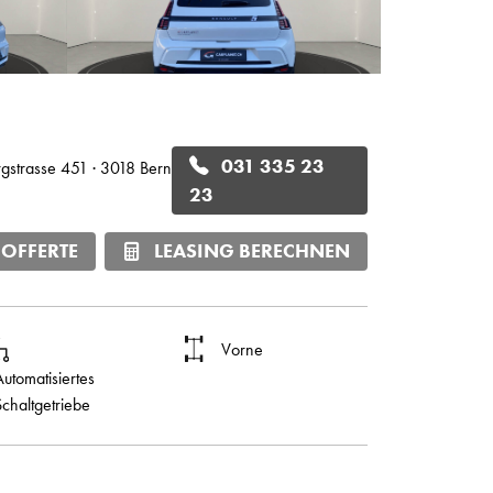
031 335 23
rgstrasse 451 · 3018 Bern
23
 OFFERTE
LEASING BERECHNEN
Vorne
Automatisiertes
Schaltgetriebe