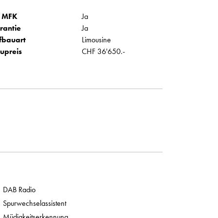
 MFK
Ja
rantie
Ja
fbauart
Limousine
upreis
CHF 36'650.-
DAB Radio
Spurwechselassistent
Müdigkeitserkennung