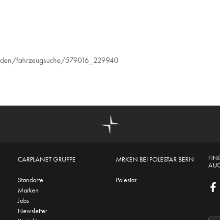
-finden/fahrzeugsuche/579016_229940
FIN
CARPLANET GRUPPE
MRKEN BEI POLESTAR BERN
AUC
Standorte
Polestar
Marken
Jobs
Newsletter