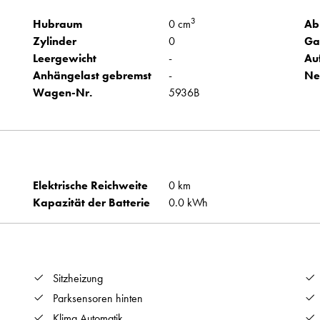
3
Hubraum
0 cm
Ab
Zylinder
0
Ga
Leergewicht
-
Au
Anhängelast gebremst
-
Ne
Wagen-Nr.
5936B
Elektrische Reichweite
0 km
Kapazität der Batterie
0.0 kWh
Sitzheizung
Parksensoren hinten
Klima Automatik