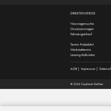
DIREKTEINSTIEGE
Neuwagensuche
Occasionswagen
Fahrzeugankauf
Termin Probefahrt
Werkstatttermin
Leasing-Kalkulator
AGB
|
Impressum
|
Datensc
© 2026 Carplanet Galliker