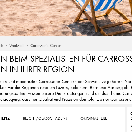
ch
Werkstatt
Carrosserie-Center
 BEIM SPEZIALISTEN FÜR CARROS
EN IN IHRER REGION
ssten und modernsten Carrosserie-Centern der Schweiz zu gehören. Verteil
ken wir die Regionen rund um Luzern, Solothurn, Bern und Aarburg ab. 
erungspartner wissen unsere Dienstleistungen rund um das Thema Carros
berzeugung, dass nur Qualität und Präzision den Glanz einer Carrosser
ETENZ
BLECH- /GLASSCHADEN?
ORIGINAL TEILE
R
4