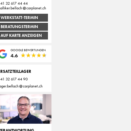
+41 32 617 44 44
alliker.bellach
carplanet
ch
WERKSTATT-TERMIN
BERATUNGSTERMIN
AUF KARTE ANZEIGEN
GOOGLE BEWERTUNGEN
★
★
★
★
★
★
★
★
★
★
4.6
ERSATZTEILLAGER
+41 32 617 44 90
ager.bellach
carplanet
ch
VERANTWORTUNG