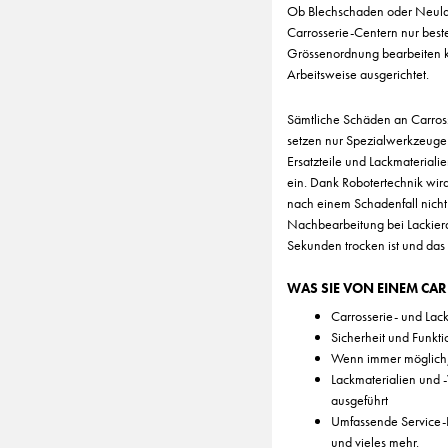
Ob Blechschaden oder Neulac
Carrosserie-Centern nur best
Grössenordnung bearbeiten kön
Arbeitsweise ausgerichtet.
Sämtliche Schäden an Carross
setzen nur Spezialwerkzeuge 
Ersatzteile und Lackmateriali
ein. Dank Robotertechnik wird
nach einem Schadenfall nicht 
Nachbearbeitung bei Lackierar
Sekunden trocken ist und das 
WAS SIE VON EINEM CA
Carrosserie- und Lac
Sicherheit und Funkti
Wenn immer möglich, s
Lackmaterialien und 
ausgeführt
Umfassende Service-
und vieles mehr.