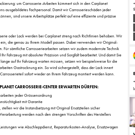
kierung: um Carrosserie-Arbeiten kümmert sich in den Carplanet
g
ens ausgebildetes Fachpersonal. Damit wir Carrosserieschäden jeder
nen, sind unsere Arbeitsplätze perfekt auf eine effiziente und präzise
erie oder Lack werden bei Carplanet streng nach Richtlinien behoben. Wir
ein, die genau zu Ihrem Modell passen. Dabei verwenden wir Original-
en. Für sämtliche Carrosseriearbeiten setzen wir zudem modernste Technik
 Ihr Fahrzeug mit absoluter Präzision und Sorgfalt bearbeitet. Und damit Sie
lange auf Ihr Fahrzeug warten müssen, setzen wir beispielsweise für die
beiten Gastrocknung ein. So wird sichergestellt, dass der Lack innert
Carrosserieteil sofort wieder an Ihrem Fahrzeug montiert werden kann.
RPLANET CARROSSERIE-CENTER ERWARTEN DÜRFEN:
l
karbeiten jeder Grössenordnung
onstüchtigkeit mit Garantie
tellen wir die Instandsetzung mit Original Ersatzteilen sicher
-Verarbeitung werden nach den strengen Vorschriften des Herstellers
Leistungen wie Abschleppdienst, Reparaturkosten-Analyse, Ersatzwagen