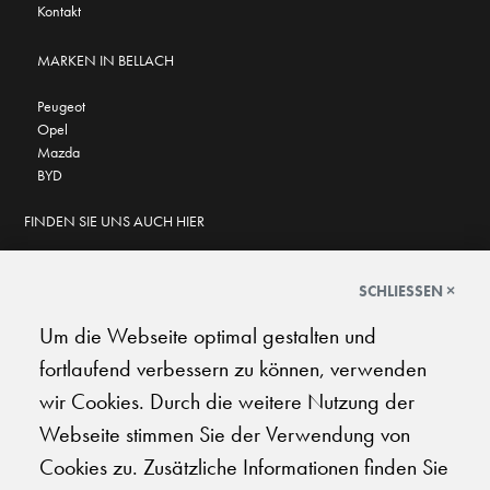
Kontakt
MARKEN IN BELLACH
Peugeot
Opel
Mazda
BYD
FINDEN SIE UNS AUCH HIER
SCHLIESSEN ×
Um die Webseite optimal gestalten und
GOOGLE BEWERTUNGEN
fortlaufend verbessern zu können, verwenden
★
★
★
★
★
★
★
★
★
★
4.6
wir Cookies. Durch die weitere Nutzung der
Webseite stimmen Sie der Verwendung von
AGB
|
Impressum
|
Datenschutz
|
Support
Cookies zu. Zusätzliche Informationen finden Sie