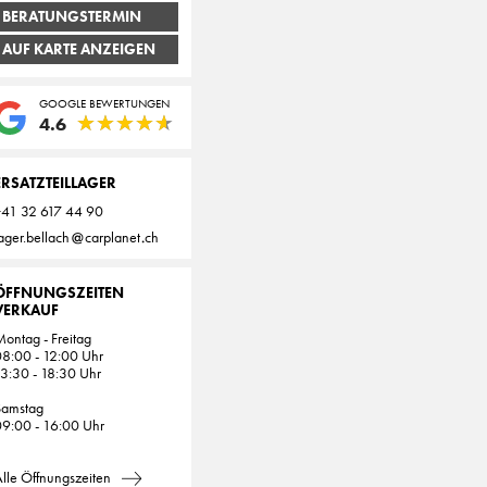
BERATUNGSTERMIN
AUF KARTE ANZEIGEN
GOOGLE BEWERTUNGEN
★
★
★
★
★
★
★
★
★
★
4.6
ERSATZTEILLAGER
+41 32 617 44 90
ager.bellach
carplanet
ch
ÖFFNUNGSZEITEN
VERKAUF
ontag - Freitag
8:00 - 12:00 Uhr
3:30 - 18:30 Uhr
Samstag
9:00 - 16:00 Uhr
lle Öffnungszeiten