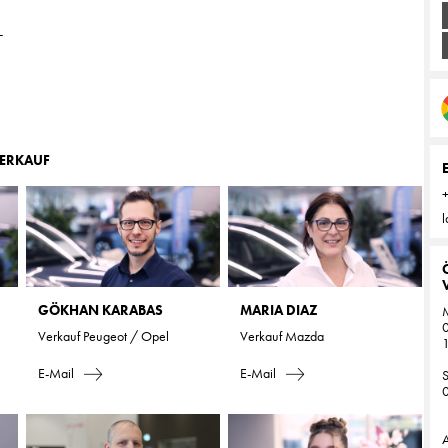
-
VERKAUF
l
GÖKHAN KARABAS
MARIA DIAZ
M
0
Verkauf Peugeot / Opel
Verkauf Mazda
1
E-Mail
E-Mail
0
A