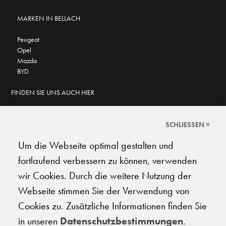
MARKEN IN BELLACH
Peugeot
Opel
Mazda
BYD
FINDEN SIE UNS AUCH HIER
SCHLIESSEN ×
Um die Webseite optimal gestalten und
GOOGLE BEWERTUNGEN
fortlaufend verbessern zu können, verwenden
★
★
★
★
★
★
★
★
★
★
4.6
wir Cookies. Durch die weitere Nutzung der
Webseite stimmen Sie der Verwendung von
AGB
|
Impressum
|
Datenschutz
|
Support
Cookies zu. Zusätzliche Informationen finden Sie
in unseren
Datenschutzbestimmungen
.