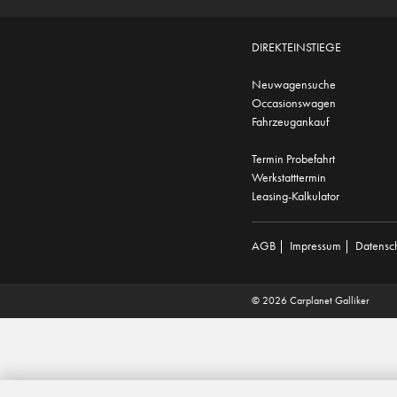
DIREKTEINSTIEGE
Neuwagensuche
Occasionswagen
Fahrzeugankauf
Termin Probefahrt
Werkstatttermin
Leasing-Kalkulator
AGB
|
Impressum
|
Datensc
© 2026 Carplanet Galliker