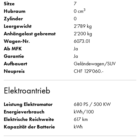
Sitze
7
3
Hubraum
0 cm
Zylinder
0
Leergewicht
2'789 kg
Anhängelast gebremst
2'200 kg
Wagen-Nr.
6073.01
Ab MFK
Ja
Garantie
Ja
Aufbauart
Geländewagen/SUV
Neupreis
CHF 129'060.-
Elektroantrieb
Leistung Elektromotor
680 PS / 500 KW
Energieverbrauch
kWh/100
Elektrische Reichweite
617 km
Kapazität der Batterie
kWh