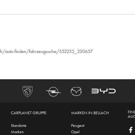
lach/auto-finden/fahrzeugsuche/552255_230657
FIN
CARPLANET GRUPPE
MARKEN IN BELLACH
AUC
Standorte
Peugeot
Marken
Opel