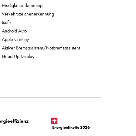
Müdigkeitserkennung
Verkehrszeichenerkennung
Isofix
Android Auto
Apple CarPlay
Aktiver Bremsassistent/Notbremsassistent
Head-Up Display
rgieeffizienz
Energieetikette 2026