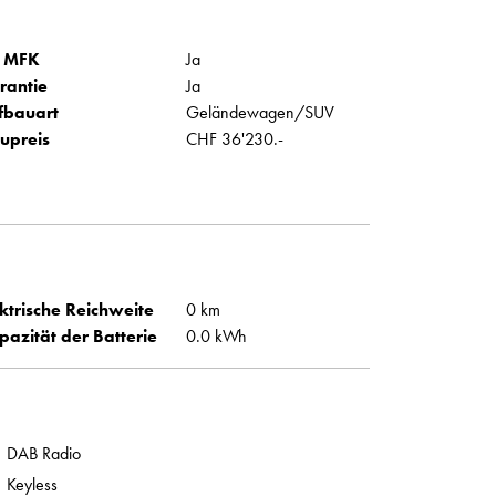
 MFK
Ja
rantie
Ja
fbauart
Geländewagen/SUV
upreis
CHF 36'230.-
ktrische Reichweite
0 km
pazität der Batterie
0.0 kWh
DAB Radio
Keyless