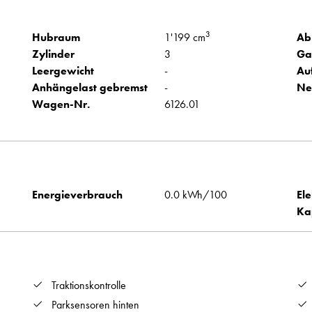
3
Hubraum
1'199 cm
Ab
Zylinder
3
Ga
Leergewicht
-
Au
Anhängelast gebremst
-
Ne
Wagen-Nr.
6126.01
Energieverbrauch
0.0 kWh/100
Ele
Ka
Traktionskontrolle
Parksensoren hinten