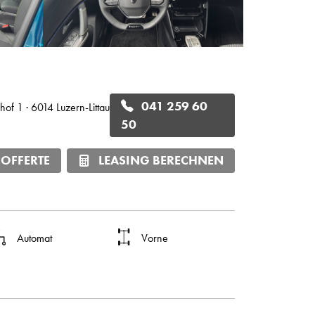
041 259 60
hof 1 · 6014 Luzern-Littau
50
 OFFERTE
LEASING BERECHNEN
Automat
Vorne