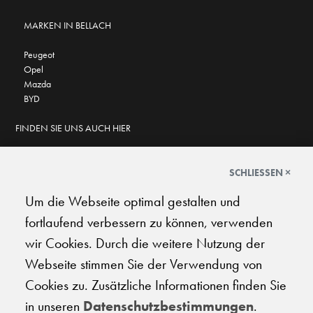
MARKEN IN BELLACH
Peugeot
Opel
Mazda
BYD
FINDEN SIE UNS AUCH HIER
SCHLIESSEN ×
Um die Webseite optimal gestalten und
GOOGLE BEWERTUNGEN
fortlaufend verbessern zu können, verwenden
★
★
★
★
★
★
★
★
★
★
4.6
wir Cookies. Durch die weitere Nutzung der
Webseite stimmen Sie der Verwendung von
AGB
|
Impressum
|
Datenschutz
|
Support
Cookies zu. Zusätzliche Informationen finden Sie
in unseren
Datenschutzbestimmungen
.