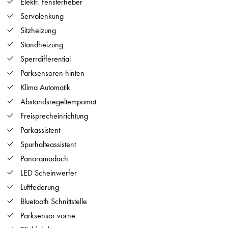
Elektr. Fensterheber
Servolenkung
Sitzheizung
Standheizung
Sperrdifferential
Parksensoren hinten
Klima Automatik
Abstandsregeltempomat
Freisprecheinrichtung
Parkassistent
Spurhalteassistent
Panoramadach
LED Scheinwerfer
Luftfederung
Bluetooth Schnittstelle
Parksensor vorne