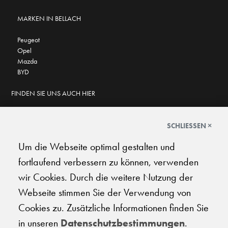
MARKEN IN BELLACH
Peugeot
Opel
Mazda
BYD
FINDEN SIE UNS AUCH HIER
SCHLIESSEN ×
Um die Webseite optimal gestalten und
GOOGLE BEWERTUNGEN
fortlaufend verbessern zu können, verwenden
★
★
★
★
★
★
★
★
★
★
4.6
wir Cookies. Durch die weitere Nutzung der
Webseite stimmen Sie der Verwendung von
AGB
|
Impressum
|
Datenschutz
|
Support
Cookies zu. Zusätzliche Informationen finden Sie
in unseren
Datenschutzbestimmungen
.