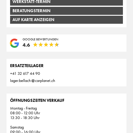
WERKSTATT-TERMIN
BERATUNGSTERMIN
AUF KARTE ANZEIGEN
GOOGLE BEWERTUNGEN
★
★
★
★
★
★
★
★
★
★
4.6
ERSATZTEILLAGER
+41 32 617 44 90
lager.bellach
carplanet
ch
ÖFFNUNGSZEITEN VERKAUF
Montag - Freitag
08:00 - 12:00 Uhr
13:30 - 18:30 Uhr
Samstag
09:00 - 16:00 Uhr