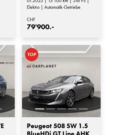
01.2025 | 13'100 km | 516 PS |
Elektro | Automatik-Getriebe
CHF
79'900.-
TOP
TE
Peugeot 508 SW 1.5
BlueHDi GT Line AHK