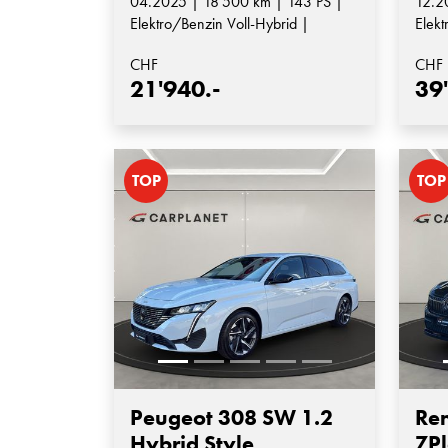
04.2025 | 18'500 km | 143 PS |
12.2
Elektro/Benzin Voll-Hybrid |
Elekt
Automatik-Getriebe
Auto
CHF
CHF
21'940.-
39
TOP
TOP
Peugeot 308 SW 1.2
Ren
Hybrid Style
7Pl