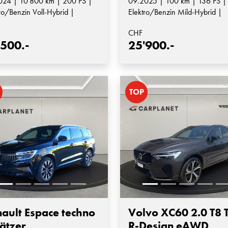
024 | 10'800 km | 200 PS |
09.2025 | 100 km | 136 PS |
ro/Benzin Voll-Hybrid |
Elektro/Benzin Mild-Hybrid |
matik-Getriebe
Automatik-Getriebe
CHF
'500.-
25'900.-
TOP
ault Espace techno
Volvo XC60 2.0 T8 
ätzer
R-Design eAWD