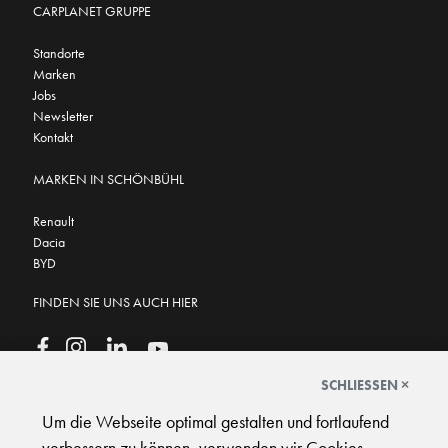
CARPLANET GRUPPE
Standorte
Marken
Jobs
Newsletter
Kontakt
MARKEN IN SCHÖNBÜHL
Renault
Dacia
BYD
FINDEN SIE UNS AUCH HIER
SCHLIESSEN ×
Um die Webseite optimal gestalten und fortlaufend
GOOGLE BEWERTUNGEN
★
★
★
★
★
★
★
★
★
★
4.6