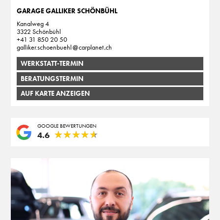
GARAGE GALLIKER SCHÖNBÜHL
Kanalweg 4
3322 Schönbühl
+41 31 850 20 50
galliker.schoenbuehl
carplanet
ch
WERKSTATT-TERMIN
BERATUNGSTERMIN
AUF KARTE ANZEIGEN
GOOGLE BEWERTUNGEN
★
★
★
★
★
★
★
★
★
★
4.6