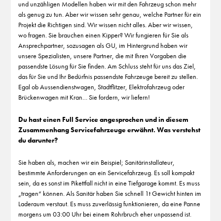
und unzähligen Modellen haben wir mit den Fahrzeug schon mehr
als genug zu tun. Aber wir wissen sehr genau, welche Partner für ein
Projekt die Richtigen sind. Wir wissen nicht alles. Aber wir wissen,
wo fragen. Sie brauchen einen Kipper? Wir fungieren für Sie als
Ansprechpartner, sozusagen als GU, im Hintergrund haben wir
unsere Spezialisten, unsere Partner, die mit Ihren Vorgaben die
passendste Lösung für Sie finden. Am Schluss steht für uns das Ziel,
das für Sie und Ihr Bedürfnis passendste Fahrzeuge bereit zu stellen.
Egal ob Aussendienstwagen, Stadtflitzer, Elektrofahrzeug oder
Brückenwagen mit Kran… Sie fordern, wir liefern!
Du hast einen Full Service angesprochen und in diesem
Zusammenhang Servicefahrzeuge erwähnt. Was verstehst
du darunter?
Sie haben als, machen wir ein Beispiel; Sanitärinstallateur,
bestimmte Anforderungen an ein Servicefahrzeug. Es soll kompakt
sein, da es sonst im Pikettfall nicht in eine Tiefgarage kommt. Es muss
„tragen“ können. Als Sanitär haben Sie schnell 1t Gewicht hinten im
Laderaum verstaut. Es muss zuverlässig funktionieren, da eine Panne
morgens um 03:00 Uhr bei einem Rohrbruch eher unpassend ist.