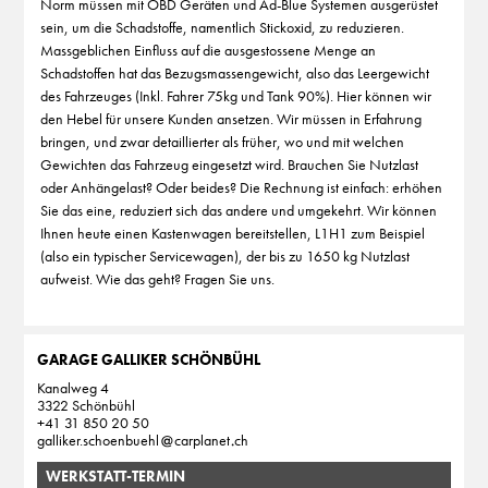
Norm müssen mit OBD Geräten und Ad-Blue Systemen ausgerüstet
sein, um die Schadstoffe, namentlich Stickoxid, zu reduzieren.
Massgeblichen Einfluss auf die ausgestossene Menge an
Schadstoffen hat das Bezugsmassengewicht, also das Leergewicht
des Fahrzeuges (Inkl. Fahrer 75kg und Tank 90%). Hier können wir
den Hebel für unsere Kunden ansetzen. Wir müssen in Erfahrung
bringen, und zwar detaillierter als früher, wo und mit welchen
Gewichten das Fahrzeug eingesetzt wird. Brauchen Sie Nutzlast
oder Anhängelast? Oder beides? Die Rechnung ist einfach: erhöhen
Sie das eine, reduziert sich das andere und umgekehrt. Wir können
Ihnen heute einen Kastenwagen bereitstellen, L1H1 zum Beispiel
(also ein typischer Servicewagen), der bis zu 1650 kg Nutzlast
aufweist. Wie das geht? Fragen Sie uns.
GARAGE GALLIKER SCHÖNBÜHL
Kanalweg 4
3322 Schönbühl
+41 31 850 20 50
galliker.schoenbuehl
carplanet
ch
WERKSTATT-TERMIN