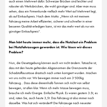
auch einen Mehrwert dafür. Schweizer Brücken sind leichter und
robuster als Werksbrücken, die wohl günstiger sind. Aber man muss
sehen, dass ein Firmenkunde vielfach mehr Wert auf Mehrwert legt,
als auf Einkaufspreis. Nach dem Motto: „Wenn ich mit meinem
Fahrzeug meine Arbeit effizienter, sicherer und schneller in einer
besseren Qualität erledigen kann, ist mir das mehr wert als nur ein
günstiger Einkaufspreis“.
Man hört heute immer mehr, dass die Nutzlast ein Problem
bei Nutzfahrzeugen geworden ist. Wie lösen wir dieses
Problem?
Nun, die Gesetzgebung können auch wir nicht ändern. Tatsache ist,
dass mit den heute geltenden Abgasnormen die Grenzwerte der
Schadstoffausstösse drastisch nach unten korrigiert wurden. Machen
wir uns nichts vor: Wir bewegen immer noch ein 3‘500kg
Fahrzeug… Dass diese dreieinhalb Tonnen sich nicht von selbst
bewegen, ist allen klar. Wenn ich mehr Masse bewegen muss,
brauche ich mehr Energie. Einfache Physik. Es waren gestern 3.5t, es
sind, raten Sie, auch heute 3,5t. Das Fahrzeug ist also immer noch
dasselbe. Was hat sich verändert? Die Fahrzeuge nach neuester