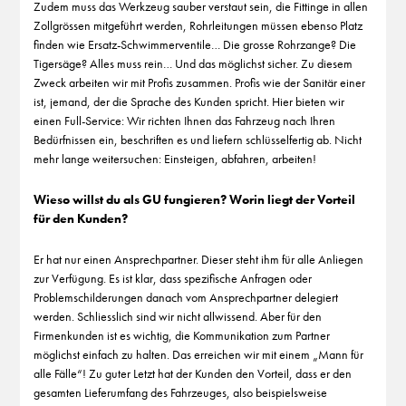
Zudem muss das Werkzeug sauber verstaut sein, die Fittinge in allen
Zollgrössen mitgeführt werden, Rohrleitungen müssen ebenso Platz
finden wie Ersatz-Schwimmerventile… Die grosse Rohrzange? Die
Tigersäge? Alles muss rein… Und das möglichst sicher. Zu diesem
Zweck arbeiten wir mit Profis zusammen. Profis wie der Sanitär einer
ist, jemand, der die Sprache des Kunden spricht. Hier bieten wir
einen Full-Service: Wir richten Ihnen das Fahrzeug nach Ihren
Bedürfnissen ein, beschriften es und liefern schlüsselfertig ab. Nicht
mehr lange weitersuchen: Einsteigen, abfahren, arbeiten!
Wieso willst du als GU fungieren? Worin liegt der Vorteil
für den Kunden?
Er hat nur einen Ansprechpartner. Dieser steht ihm für alle Anliegen
zur Verfügung. Es ist klar, dass spezifische Anfragen oder
Problemschilderungen danach vom Ansprechpartner delegiert
werden. Schliesslich sind wir nicht allwissend. Aber für den
Firmenkunden ist es wichtig, die Kommunikation zum Partner
möglichst einfach zu halten. Das erreichen wir mit einem „Mann für
alle Fälle“! Zu guter Letzt hat der Kunden den Vorteil, dass er den
gesamten Lieferumfang des Fahrzeuges, also beispielsweise