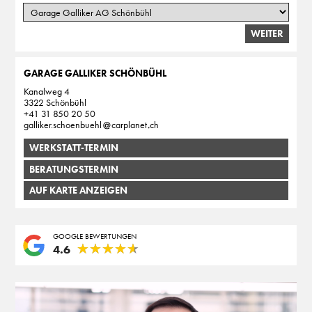
WEITER
GARAGE GALLIKER SCHÖNBÜHL
Kanalweg 4
3322 Schönbühl
+41 31 850 20 50
galliker.schoenbuehl
carplanet
ch
WERKSTATT-TERMIN
BERATUNGSTERMIN
AUF KARTE ANZEIGEN
GOOGLE BEWERTUNGEN
★
★
★
★
★
★
★
★
★
★
4.6