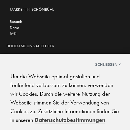
MARKEN IN SCHÖNBÜHL
Renault
Dacia
BYD
FINDEN SIE UNS AUCH HIER
SCHLIESSEN ×
Um die Webseite optimal gestalten und
GOOGLE BEWERTUNGEN
fortlaufend verbessern zu können, verwenden
★
★
★
★
★
★
★
★
★
★
4.6
wir Cookies. Durch die weitere Nutzung der
Webseite stimmen Sie der Verwendung von
AGB
|
Impressum
|
Datenschutz
|
Support
Cookies zu. Zusätzliche Informationen finden Sie
in unseren
Datenschutzbestimmungen
.
© 2026 Carplanet Galliker