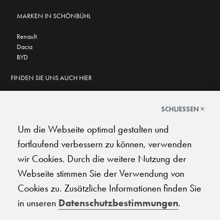
MARKEN IN SCHÖNBÜHL
Renault
Dacia
BYD
FINDEN SIE UNS AUCH HIER
SCHLIESSEN ×
Um die Webseite optimal gestalten und
GOOGLE BEWERTUNGEN
fortlaufend verbessern zu können, verwenden
★
★
★
★
★
★
★
★
★
★
4.6
wir Cookies. Durch die weitere Nutzung der
Webseite stimmen Sie der Verwendung von
AGB
|
Impressum
|
Datenschutz
|
Support
Cookies zu. Zusätzliche Informationen finden Sie
in unseren
Datenschutzbestimmungen
.
© 2026 Carplanet Galliker