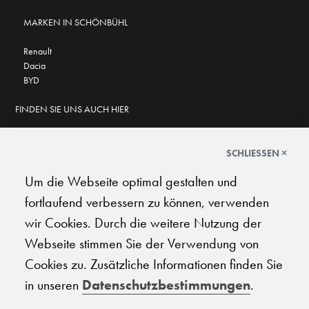
MARKEN IN SCHÖNBÜHL
Renault
Dacia
BYD
FINDEN SIE UNS AUCH HIER
SCHLIESSEN ×
Um die Webseite optimal gestalten und
GOOGLE BEWERTUNGEN
fortlaufend verbessern zu können, verwenden
★
★
★
★
★
★
★
★
★
★
4.6
wir Cookies. Durch die weitere Nutzung der
Webseite stimmen Sie der Verwendung von
AGB
|
Impressum
|
Datenschutz
|
Support
Cookies zu. Zusätzliche Informationen finden Sie
in unseren
Datenschutzbestimmungen
.
© 2026 Carplanet Galliker