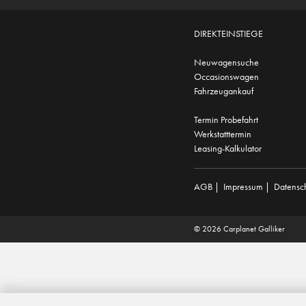
DIREKTEINSTIEGE
Neuwagensuche
Occasionswagen
Fahrzeugankauf
Termin Probefahrt
Werkstatttermin
Leasing-Kalkulator
AGB
|
Impressum
|
Datensc
© 2026 Carplanet Galliker