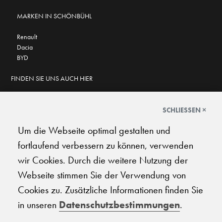
MARKEN IN SCHÖNBÜHL
Renault
Dacia
BYD
FINDEN SIE UNS AUCH HIER
SCHLIESSEN ×
Um die Webseite optimal gestalten und
GOOGLE BEWERTUNGEN
fortlaufend verbessern zu können, verwenden
★
★
★
★
★
★
★
★
★
★
4.6
wir Cookies. Durch die weitere Nutzung der
Webseite stimmen Sie der Verwendung von
AGB
|
Impressum
|
Datenschutz
|
Support
Cookies zu. Zusätzliche Informationen finden Sie
in unseren
Datenschutzbestimmungen
.
© 2026 Carplanet Galliker