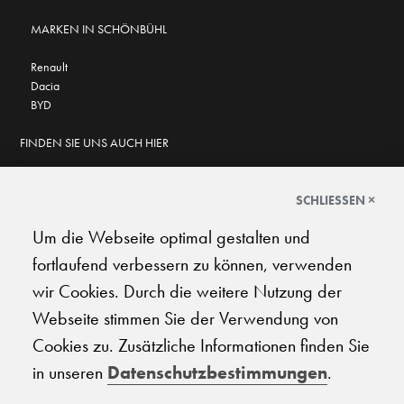
MARKEN IN SCHÖNBÜHL
Renault
Dacia
BYD
FINDEN SIE UNS AUCH HIER
SCHLIESSEN ×
Um die Webseite optimal gestalten und
GOOGLE BEWERTUNGEN
fortlaufend verbessern zu können, verwenden
★
★
★
★
★
★
★
★
★
★
4.6
wir Cookies. Durch die weitere Nutzung der
Webseite stimmen Sie der Verwendung von
AGB
|
Impressum
|
Datenschutz
|
Support
Cookies zu. Zusätzliche Informationen finden Sie
in unseren
Datenschutzbestimmungen
.
© 2026 Carplanet Galliker