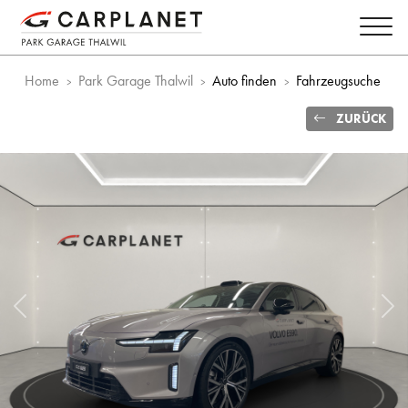
Home
Park Garage Thalwil
Auto finden
Fahrzeugsuche
ZURÜCK
Vorheriges Bild
Näc