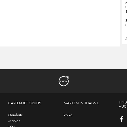
M
0
1
0
A
FIND
CARPLANET GRUPPE
MARKEN IN THALWIL
AUCH
Standorte
Volvo
Marken
Jobs