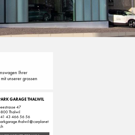
onswagen Ihrer
 mit unserer grossen
PARK GARAGE THALWIL
eestrasse 47
8800 Thalwil
+41 43 466 56 56
arkgarage.thalwil
carplanet
ch