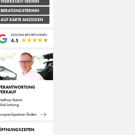
WERKSTATT-TERMIN
BERATUNGSTERMIN
AUF KARTE ANZEIGEN
GOOGLE BEWERTUNGEN
★
★
★
★
★
★
★
★
★
★
4.5
VERANTWORTUNG
VERKAUF
Mathias Kamm
ilial-Leitung
nsprechpartner finden
ÖFFNUNGSZEITEN