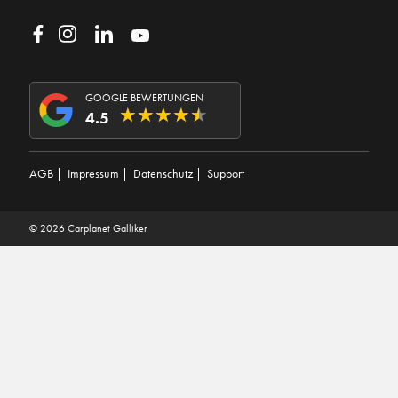
GOOGLE BEWERTUNGEN
★
★
★
★
★
★
★
★
★
★
4.5
AGB
|
Impressum
|
Datenschutz
|
Support
© 2026 Carplanet Galliker