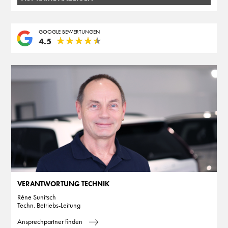
GOOGLE BEWERTUNGEN
★
★
★
★
★
★
★
★
★
★
4.5
VERANTWORTUNG TECHNIK
Réne Sunitsch
Techn. Betriebs-Leitung
Ansprechpartner finden