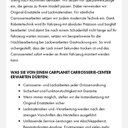
streng nach Richtlinien behoben. Wir setzen nur Spezialwerkzeuge
ein, die genau zu Ihrem Modell passen. Dabei verwenden wir
Original-Ersatzteile und Lackmaterialien. Für sämtliche
Carrosseriearbeiten setzen wir zudem modernste Technik ein. Dank
Robotertechnik wird Ihr Fahrzeug mit absoluter Präzision und Sorgfalt
bearbeitet. Und damit Sie nach einem Schadenfall nicht lange auf Ihr
Fahrzeug warten müssen, setzen wir beispielsweise für die
Nachbearbeitung bei Lackierarbeiten Gastrocknung ein. So wird
sichergestellt, dass der Lack innert Sekunden trocken ist und das
Carrosserieteil sofort wieder an Ihrem Fahrzeug montiert werden
kann.
WAS SIE VON EINEM CARPLANET CARROSSERIE-CENTER
ERWARTEN DÜRFEN:
Carrosserie- und Lackarbeiten jeder Grössenordnung
Sicherheit und Funktionstüchtigkeit mit Garantie
Wenn immer möglich, stellen wir die Instandsetzung mit
Original Ersatzteilen sicher
Lackmaterialien und -Verarbeitung werden nach den
strengen Vorschriften des Herstellers ausgeführt
Umfassende Service-Leistungen wie Abschleppdienst,
Reparaturkosten-Analyse, Ersatzwagen und vieles mehr.