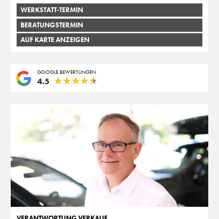
WERKSTATT-TERMIN
BERATUNGSTERMIN
AUF KARTE ANZEIGEN
GOOGLE BEWERTUNGEN
★
★
★
★
★
★
★
★
★
★
4.5
VERANTWORTUNG VERKAUF