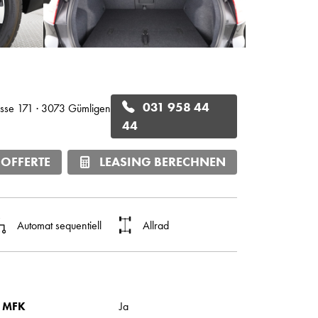
031 958 44
sse 171 · 3073 Gümligen
44
 OFFERTE
LEASING BERECHNEN
Automat sequentiell
Allrad
 MFK
Ja