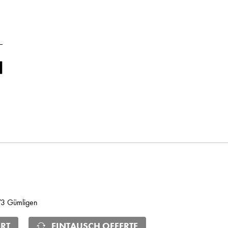
73 Gümligen
RT
EINTAUSCH OFFERTE