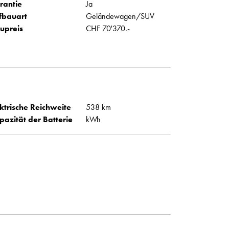
rantie
Ja
fbauart
Geländewagen/SUV
upreis
CHF 70'370.-
ktrische Reichweite
538 km
pazität der Batterie
kWh