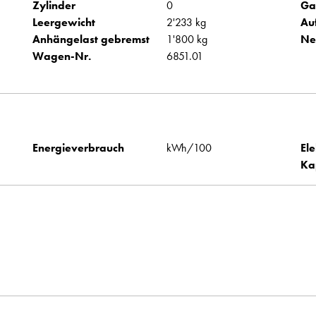
Zylinder
0
Ga
Leergewicht
2'233 kg
Au
Anhängelast gebremst
1'800 kg
Ne
Wagen-Nr.
6851.01
Energieverbrauch
kWh/100
Ele
Ka