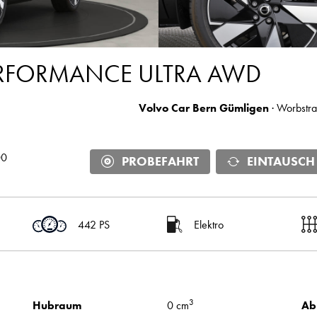
ERFORMANCE ULTRA AWD
Volvo Car Bern Gümligen
· Worbstra
00
PROBEFAHRT
EINTAUSCH
442 PS
Elektro
3
Hubraum
0 cm
Ab