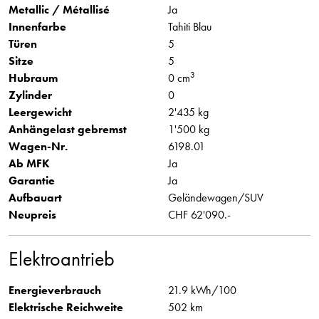
Metallic / Métallisé
Ja
Innenfarbe
Tahiti Blau
Türen
5
Sitze
5
3
Hubraum
0 cm
Zylinder
0
Leergewicht
2'435 kg
Anhängelast gebremst
1'500 kg
Wagen-Nr.
6198.01
Ab MFK
Ja
Garantie
Ja
Aufbauart
Geländewagen/SUV
Neupreis
CHF 62'090.-
Elektroantrieb
Energieverbrauch
21.9 kWh/100
Elektrische Reichweite
502 km