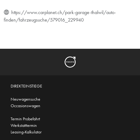
https://www.carplanet.ch/park-garage-thalwil/auto-
finden/fahrzeugsuche/579016_229940
DIREKTEINSTIEGE
Neuwagensuche
Occasionswagen
Termin Probefahrt
Werkstatttermin
Leasing-Kalkulator