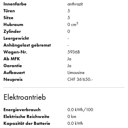
Innenfarbe
anthrazit
Türen
5
Sitze
5
3
Hubraum
0 cm
Zylinder
0
Leergewicht
-
Anhängelast gebremst
-
Wagen-Nr.
5936B
Ab MFK
Ja
Garantie
Ja
Aufbauart
Limousine
Neupreis
CHF 36'650.-
Elektroantrieb
Energieverbrauch
0.0 kWh/100
Elektrische Reichweite
0 km
Kapazität der Batterie
0.0 kWh