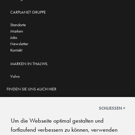
CARPLANET GRUPPE
Standorte
Marken
Jobs
Newsletter
Kontakt
MARKEN IN THALWIL
Volvo
FINDEN SIE UNS AUCH HIER
SCHLIESSEN ×
Um die Webseite optimal gestalten und
GOOGLE BEWERTUNGEN
fortlaufend verbessern zu können, verwenden
★
★
★
★
★
★
★
★
★
★
4.5